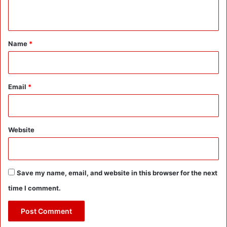
n
स
चि
t
व
*
:
Name
*
हा
ला
त
प
Email
*
र
बै
ठ
क
Website
की
Save my name, email, and website in this browser for the next
time I comment.