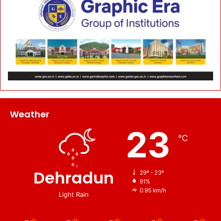
Weather
23
℃
Dehradun
29º - 23º
91%
0.95 km/h
Light Rain