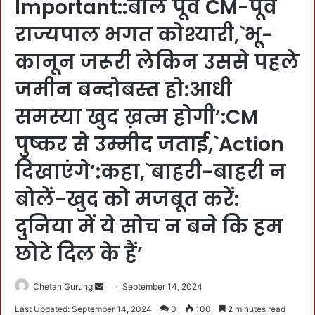
Important::बोले पूर्व CM-पूर्व
राज्यपाल भगत कोश्यारी,`भू-
कानून जरूरी लेकिन उससे पहले
जमीन बन्दोबस्त हो:आधी
समस्या खुद ख़त्म होगी’:CM
पुष्कर से उम्मीद जताई,`Action
दिखाएंगे’:कहा,`बाहरी-बाहरी न
बोलें-खुद को मजबूत करें:
दुनिया में ये सोच न बने कि हम
छोटे दिल के हैं’
Chetan Gurung
S
September 14, 2024
e
Last Updated: September 14, 2024
0
100
2 minutes read