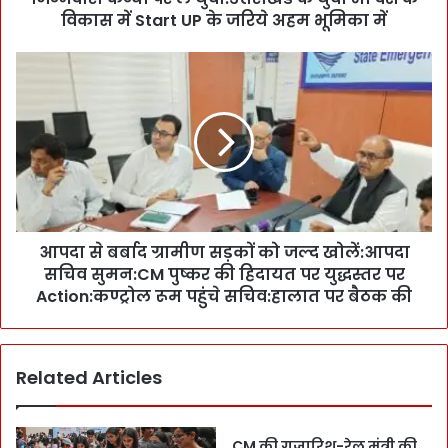
स
विकास में Start UP के जरिये अहम भूमिका में
द
में
आ
क
प
हा
दा
,
से
`
ब
रा
र्बा
ष्ट्र
द
नि
ग्रा
र्मा
मी
ण
आपदा से बर्बाद ग्रामीण सड़कों को जल्द खोलें:आपदा
ण
की
सचिव सुमन:CM पुष्कर की हिदायत पर युद्धस्तर पर
स
जि
ड़
Action:कण्ट्रोल रूम पहुंचे सचिव:हालात पर बैठक की
म्मे
कों
दा
को
री
ज
Related Articles
क
ल्द
न्धों
खो
प
लें
र
:
CM की गुजारिश-रेल मंत्री की