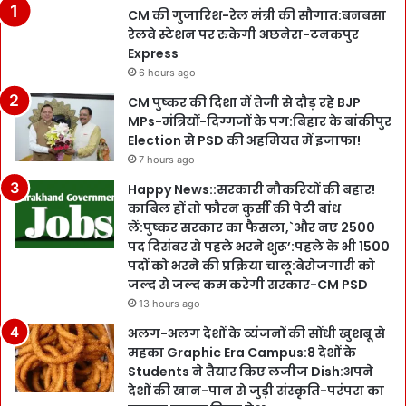
CM की गुजारिश-रेल मंत्री की सौगात:बनबसा
रेलवे स्टेशन पर रुकेगी अछनेरा-टनकपुर
Express
6 hours ago
CM पुष्कर की दिशा में तेजी से दौड़ रहे BJP
MPs-मंत्रियों-दिग्गजों के पग:बिहार के बांकीपुर
Election से PSD की अहमियत में इजाफा!
7 hours ago
Happy News::सरकारी नौकरियों की बहार!
काबिल हों तो फौरन कुर्सी की पेटी बांध
लें:पुष्कर सरकार का फैसला,`और नए 2500
पद दिसंबर से पहले भरने शुरू’:पहले के भी 1500
पदों को भरने की प्रक्रिया चालू:बेरोजगारी को
जल्द से जल्द कम करेगी सरकार-CM PSD
13 hours ago
अलग-अलग देशों के व्यंजनों की सोंधी खुशबू से
महका Graphic Era Campus:8 देशों के
Students ने तैयार किए लजीज Dish:अपने
देशों की खान-पान से जुड़ी संस्कृति-परंपरा का