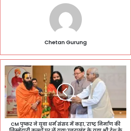
Chetan Gurung
C
M
पु
ष्क
र
ने
यु
वा
ध
CM पुष्कर ने युवा धर्म संसद में कहा,`राष्ट्र निर्माण की
र्म
जिम्मेदारी कन्धों पर लें युवा:उत्तराखंड के युवा भी देश के
सं