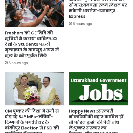
लें
आ
सौगात:बनबसा रेलवे स्टेशन पर
यु
प
रुकेगी अछनेरा-टनकपुर
वा
Express
दा
:
स
6 hours ago
उ
चि
Freshers को GE विवि की
त्त
व
खूबियों से कराया वाकिफ:32
रा
सु
देशों के Students पहली
खं
म
मुलाक़ात के बावजूद आपस में
ड
न
खुल के स्नेहपूर्वक मिले
के
:
6 hours ago
यु
C
वा
M
भी
पु
दे
ष्क
श
र
के
की
वि
हि
का
दा
CM पुष्कर की दिशा में तेजी से
Happy News::सरकारी
स
दौड़ रहे BJP MPs-मंत्रियों-
नौकरियों की बहार!काबिल हों
य
में
दिग्गजों के पग:बिहार के
तो फौरन कुर्सी की पेटी बांध
त
बांकीपुर Election से PSD की
लें:पुष्कर सरकार का
S
प