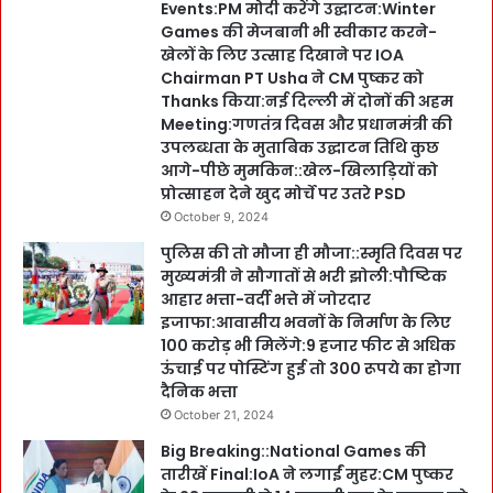
Events:PM मोदी करेंगे उद्घाटन:Winter
Games की मेजबानी भी स्वीकार करने-
खेलों के लिए उत्साह दिखाने पर IOA
Chairman PT Usha ने CM पुष्कर को
Thanks किया:नई दिल्ली में दोनों की अहम
Meeting:गणतंत्र दिवस और प्रधानमंत्री की
उपलब्धता के मुताबिक उद्घाटन तिथि कुछ
आगे-पीछे मुमकिन::खेल-खिलाड़ियों को
प्रोत्साहन देने खुद मोर्चे पर उतरे PSD
October 9, 2024
पुलिस की तो मौजा ही मौजा::स्मृति दिवस पर
मुख्यमंत्री ने सौगातों से भरी झोली:पौष्टिक
आहार भत्ता-वर्दी भत्ते में जोरदार
इजाफा:आवासीय भवनों के निर्माण के लिए
100 करोड़ भी मिलेंगे:9 हजार फीट से अधिक
ऊंचाई पर पोस्टिंग हुई तो 300 रूपये का होगा
दैनिक भत्ता
October 21, 2024
Big Breaking::National Games की
तारीखें Final:IoA ने लगाईं मुहर:CM पुष्कर