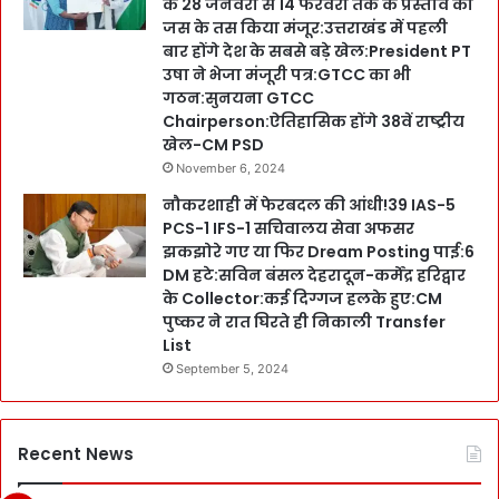
के 28 जनवरी से 14 फरवरी तक के प्रस्ताव को
जस के तस किया मंजूर:उत्तराखंड में पहली
बार होंगे देश के सबसे बड़े खेल:President PT
उषा ने भेजा मंजूरी पत्र:GTCC का भी
गठन:सुनयना GTCC
Chairperson:ऐतिहासिक होंगे 38वें राष्ट्रीय
खेल-CM PSD
November 6, 2024
नौकरशाही में फेरबदल की आंधी!39 IAS-5
PCS-1 IFS-1 सचिवालय सेवा अफसर
झकझोरे गए या फिर Dream Posting पाई:6
DM हटे:सविन बंसल देहरादून-कर्मेंद्र हरिद्वार
के Collector:कई दिग्गज हलके हुए:CM
पुष्कर ने रात घिरते ही निकाली Transfer
List
September 5, 2024
Recent News