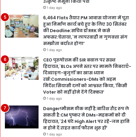
उत्कृष्ट नमूना किया पेश
1 day ago
6,464 Flats तैयार:PM आवास योजना में पूरा
हुआ निर्माण कार्य:बचे हुए के लिए 30 सितंबर
की Deadline:सचिव डॉ RRK ने कसे
अफसर:चेताया,`न लापरवाही न गुणवत्ता संग
सम्झौता बर्दाश्त होगा’
1 day ago
CEO पुरुषोत्तम की SIR बवाल पर सख्त
हिदायत,`BLOs अपने स्तर पर मामले निबटाएँ-
दिव्याङ्ग-बुजुर्गों का खास ध्यान
रखें:Commissioners-DMs को अहम
निर्देश:सियासी दलों को आश्वस्त किया,`किसी
Voter को नहीं होने देंगे दिक्कत’
1 day ago
Danger!मौसम ठीक नहीं है:बारिश रौद्र रूप ले
सकती है:CM पुष्कर ने DMs-महकमों को दी
हिदायत,`24 घंटे High Alert पर रहें-जन हानि
न होने दें:राहत कार्य फौरन शुरू हों’
1 day ago