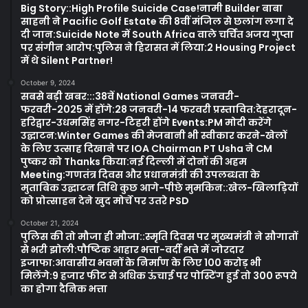
Big Story::High Profile Suicide Case!नामी Builder बाबा
साहनी ने Pacific Golf Estate की 8वीं मंजिल से छलांग लगा दे
दी जान:Suicide Note में South Africa वाले चर्चित अजय गुप्ता
पर संगीन आरोप:पुलिस ने हिरासत में लिया:2 Housing Project
में थे Silent Partner!
October 9, 2024
सबसे बड़ी खबर:::38वें National Games जनवरी-
फरवरी-2025 में होंगे:28 जनवरी-14 फरवरी प्रस्तावित:देहरादून-
हरिद्वार-उधमसिंह नगर-टिहरी होंगे Events:PM मोदी करेंगे
उद्घाटन:Winter Games की मेजबानी भी स्वीकार करने-खेलों
के लिए उत्साह दिखाने पर IOA Chairman PT Usha ने CM
पुष्कर को Thanks किया:नई दिल्ली में दोनों की अहम
Meeting:गणतंत्र दिवस और प्रधानमंत्री की उपलब्धता के
मुताबिक उद्घाटन तिथि कुछ आगे-पीछे मुमकिन::खेल-खिलाड़ियों
को प्रोत्साहन देने खुद मोर्चे पर उतरे PSD
October 21, 2024
पुलिस की तो मौजा ही मौजा::स्मृति दिवस पर मुख्यमंत्री ने सौगातों
से भरी झोली:पौष्टिक आहार भत्ता-वर्दी भत्ते में जोरदार
इजाफा:आवासीय भवनों के निर्माण के लिए 100 करोड़ भी
मिलेंगे:9 हजार फीट से अधिक ऊंचाई पर पोस्टिंग हुई तो 300 रूपये
का होगा दैनिक भत्ता