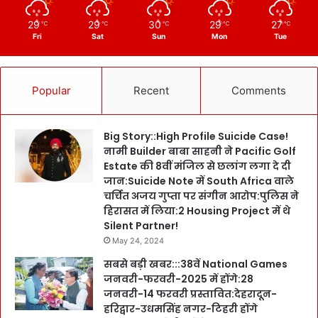
29
29
30
29
27
℃
℃
℃
℃
℃
Fri
Sat
Sun
Mon
Tue
Popular
Recent
Comments
Big Story::High Profile Suicide Case!
नामी Builder बाबा साहनी ने Pacific Golf
Estate की 8वीं मंजिल से छलांग लगा दे दी
जान:Suicide Note में South Africa वाले
चर्चित अजय गुप्ता पर संगीन आरोप:पुलिस ने
हिरासत में लिया:2 Housing Project में थे
Silent Partner!
May 24, 2024
सबसे बड़ी खबर:::38वें National Games
जनवरी-फरवरी-2025 में होंगे:28
जनवरी-14 फरवरी प्रस्तावित:देहरादून-
हरिद्वार-उधमसिंह नगर-टिहरी होंगे