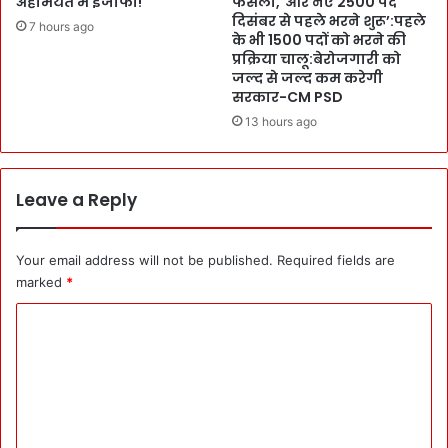
अहमियत में इजाफा!
फैसला,`और नए 2500 पद
t
र
दिसंबर से पहले भरने शुरू’:पहले
a
7 hours ago
यु
के भी 1500 पदों को भरने की
r
द्ध
प्रक्रिया चालू:बेरोजगारी को
t
स्त
जल्द से जल्द कम करेगी
U
र
सरकार-CM PSD
P
प
13 hours ago
के
र
ज
A
रि
c
ये
t
Leave a Reply
अ
i
ह
o
म
n
Your email address will not be published.
Required fields are
भू
:
marked
*
मि
क
C
का
ण्ट्रो
में
ल
o
रू
m
म
प
m
हुं
e
चे