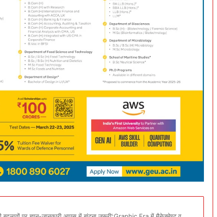
 बदलावों पर ज्ञान-जानकारी आपस में बांटना ज़रूरी’:Graphic Era में मैनेजमेण्ट व