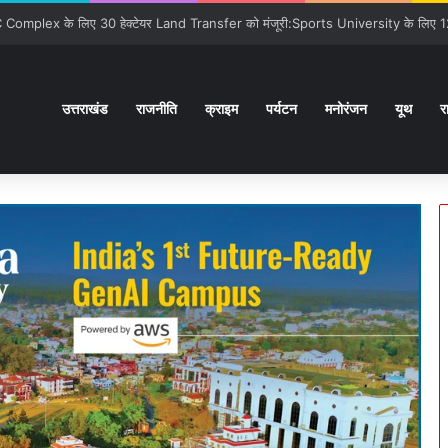
ों से कराया वाकिफ:32 देशों के Students पहली मुलाक़ात के बावजूद आपस में खुल के स्नेहपूर
उत्तराखंड
राजनीति
क्राइम
पर्यटन
मनोरंजन
यूथ
र