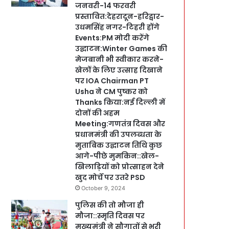
जनवरी-14 फरवरी
प्रस्तावित:देहरादून-हरिद्वार-
उधमसिंह नगर-टिहरी होंगे
Events:PM मोदी करेंगे
उद्घाटन:Winter Games की
मेजबानी भी स्वीकार करने-
खेलों के लिए उत्साह दिखाने
पर IOA Chairman PT
Usha ने CM पुष्कर को
Thanks किया:नई दिल्ली में
दोनों की अहम
Meeting:गणतंत्र दिवस और
प्रधानमंत्री की उपलब्धता के
मुताबिक उद्घाटन तिथि कुछ
आगे-पीछे मुमकिन::खेल-
खिलाड़ियों को प्रोत्साहन देने
खुद मोर्चे पर उतरे PSD
October 9, 2024
पुलिस की तो मौजा ही
मौजा::स्मृति दिवस पर
मुख्यमंत्री ने सौगातों से भरी