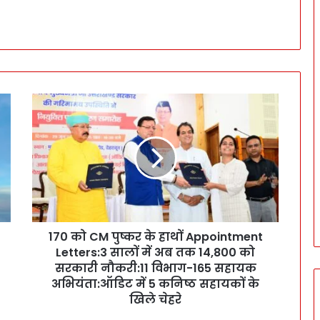
1
7
0
को
C
M
पु
ष्क
र
170 को CM पुष्कर के हाथों Appointment
के
Letters:3 सालों में अब तक 14,800 को
हा
थों
सरकारी नौकरी:11 विभाग-165 सहायक
A
अभियंता:ऑडिट में 5 कनिष्ठ सहायकों के
p
खिले चेहरे
p