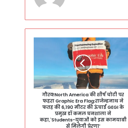
गौ
र
व
!
N
o
r
t
h
गौरव!North America की शीर्ष चोटी पर
A
फहरा Graphic Era Flag:राजेन्द्रनाथ ने
m
e
फतह की 6,190 मीटर की ऊंचाई GEGI के
r
प्रमुख डॉ कमल घनशाला ने
i
कहा,`Students-युवाओं को इस कामयाबी
c
से मिलेगी प्रेरणा’