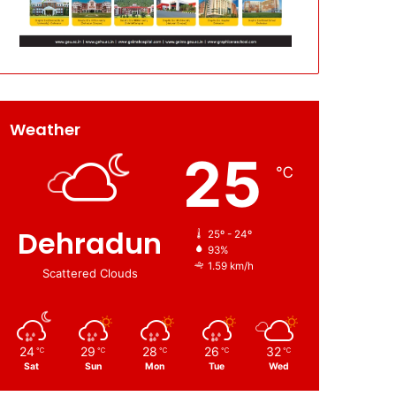
Weather
25
℃
Dehradun
25º - 24º
93%
1.59 km/h
Scattered Clouds
24
29
28
26
32
℃
℃
℃
℃
℃
Sat
Sun
Mon
Tue
Wed