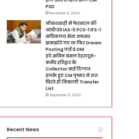
PSD
November 6, 2024
नौकरशाही में फेरबदल की
आंधी!39 IAS-5 PCS-1 IFS-1
सचिवालय सेवा अफसर
झकझोरे गए या फिर Dream
Posting पाई:6 DM
हटे:सविन बंसल देहरादून-
कर्मेंद्र हरिद्वार के
Collector:कई दिग्गज
हलके हुए:CM पुष्कर ने रात
घिरते ही निकाली Transfer
List
September 5, 2024
Recent News