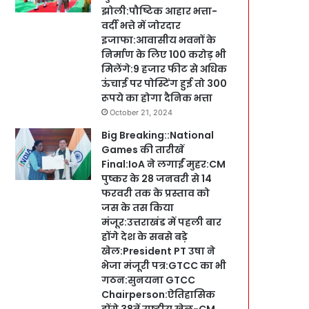
झोली:पौष्टिक आहार भत्ता-
वर्दी भत्ते में जोरदार
इजाफा:आवासीय भवनों के
निर्माण के लिए 100 करोड़ भी
मिलेंगे:9 हजार फीट से अधिक
ऊंचाई पर पोस्टिंग हुई तो 300
रूपये का होगा दैनिक भत्ता
October 21, 2024
Big Breaking::National
Games की तारीखें
Final:IoA ने लगाईं मुहर:CM
पुष्कर के 28 जनवरी से 14
फरवरी तक के प्रस्ताव को
जस के तस किया
मंजूर:उत्तराखंड में पहली बार
होंगे देश के सबसे बड़े
खेल:President PT उषा ने
भेजा मंजूरी पत्र:GTCC का भी
गठन:सुनयना GTCC
Chairperson:ऐतिहासिक
होंगे 38वें राष्ट्रीय खेल-CM