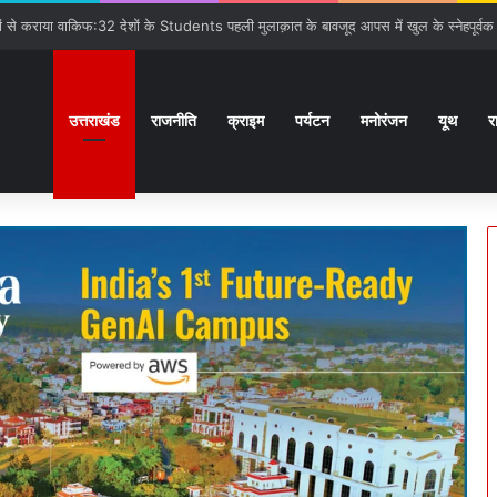
गात:बनबसा रेलवे स्टेशन पर रुकेगी अछनेरा-टनकपुर Express
उत्तराखंड
राजनीति
क्राइम
पर्यटन
मनोरंजन
यूथ
र