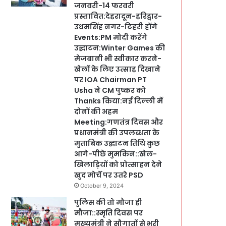
जनवरी-14 फरवरी
प्रस्तावित:देहरादून-हरिद्वार-
उधमसिंह नगर-टिहरी होंगे
Events:PM मोदी करेंगे
उद्घाटन:Winter Games की
मेजबानी भी स्वीकार करने-
खेलों के लिए उत्साह दिखाने
पर IOA Chairman PT
Usha ने CM पुष्कर को
Thanks किया:नई दिल्ली में
दोनों की अहम
Meeting:गणतंत्र दिवस और
प्रधानमंत्री की उपलब्धता के
मुताबिक उद्घाटन तिथि कुछ
आगे-पीछे मुमकिन::खेल-
खिलाड़ियों को प्रोत्साहन देने
खुद मोर्चे पर उतरे PSD
October 9, 2024
पुलिस की तो मौजा ही
मौजा::स्मृति दिवस पर
मुख्यमंत्री ने सौगातों से भरी