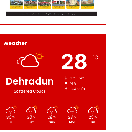
Weather
28
℃
Dehradun
30º - 24º
74%
1.43 km/h
Scattered Clouds
30
30
28
28
25
℃
℃
℃
℃
℃
Fri
Sat
Sun
Mon
Tue