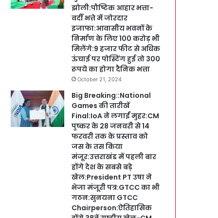
झोली:पौष्टिक आहार भत्ता-
वर्दी भत्ते में जोरदार
इजाफा:आवासीय भवनों के
निर्माण के लिए 100 करोड़ भी
मिलेंगे:9 हजार फीट से अधिक
ऊंचाई पर पोस्टिंग हुई तो 300
रूपये का होगा दैनिक भत्ता
October 21, 2024
Big Breaking::National
Games की तारीखें
Final:IoA ने लगाईं मुहर:CM
पुष्कर के 28 जनवरी से 14
फरवरी तक के प्रस्ताव को
जस के तस किया
मंजूर:उत्तराखंड में पहली बार
होंगे देश के सबसे बड़े
खेल:President PT उषा ने
भेजा मंजूरी पत्र:GTCC का भी
गठन:सुनयना GTCC
Chairperson:ऐतिहासिक
होंगे 38वें राष्ट्रीय खेल-CM