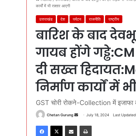
कार्यों में भी रफ़्तार आएगी
उत्तराखंड
देश
पर्यटन
राजनीति
राष्ट्रीय
बारिश के बाद देव
गायब होंगे गड्ढे:C
दी सख्त हिदायत:
निर्माण कार्यों में
GST चोरी रोकने-Collection में इजाफा 
Chetan Gurung
S
July 18, 2024
Last Updated:
e
Facebook
X
Share via Email
Print
n