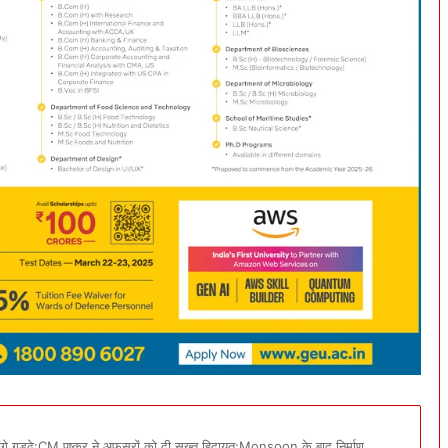
ोंगे गड्ढे:CM पुष्कर ने अफसरों को दी सख्त हिदायत:Monsoon के बाद निर्माण