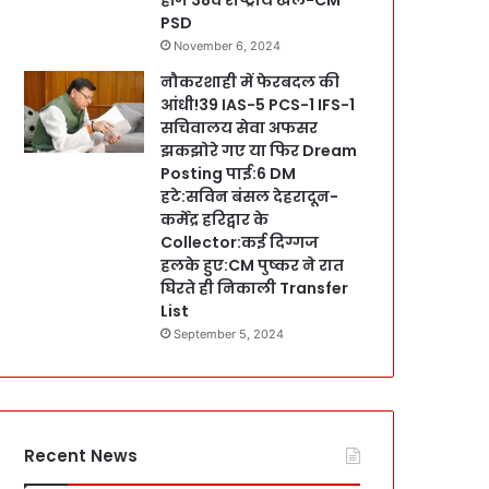
PSD
November 6, 2024
नौकरशाही में फेरबदल की
आंधी!39 IAS-5 PCS-1 IFS-1
सचिवालय सेवा अफसर
झकझोरे गए या फिर Dream
Posting पाई:6 DM
हटे:सविन बंसल देहरादून-
कर्मेंद्र हरिद्वार के
Collector:कई दिग्गज
हलके हुए:CM पुष्कर ने रात
घिरते ही निकाली Transfer
List
September 5, 2024
Recent News