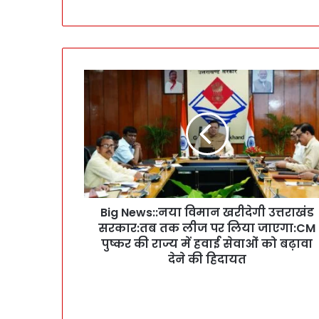
B
i
g
N
e
w
s
:
:
Big News::नया विमान खरीदेगी उत्तराखंड
न
सरकार:तब तक लीज पर लिया जाएगा:CM
या
वि
पुष्कर की राज्य में हवाई सेवाओं को बढ़ावा
मा
देने की हिदायत
न
ख
री
दे