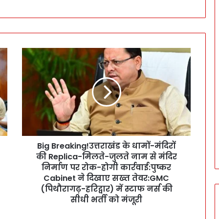
B
i
g
B
r
e
a
k
i
Big Breaking!उत्तराखंड के धामों-मंदिरों
n
की Replica-मिलते-जुलते नाम से मंदिर
g
!
निर्माण पर रोक-होगी कार्रवाई:पुष्कर
उ
Cabinet ने दिखाए सख्त तेवर:GMC
त्त
(पिथौरागढ़-हरिद्वार) में स्टाफ नर्स की
रा
सीधी भर्ती को मंजूरी
खं
ड