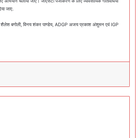
िए अभियान चलाया जाए। जीएसटी पंजीकरण के लिए व्यावसायिक गतिविधियों
िया जाए.
सचिव शैलेश बगोली, विनय शंकर पाण्डेय, ADGP अजय प्रकाश अंशुमन एवं IGP