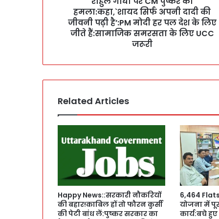
राहुल गाँधी पर CM पुष्कर का
पु
हमला:कहा,`शायद सिर्फ अपनी दादी की
ष्क
र
जीवनी पढ़ी है’:PM मोदी हर पल देश के लिए
का
जीते हैं:सामाजिक समरसता के लिए UCC
ह
जरूरी
म
ला
:
क
हा
Related Articles
,
`
शा
य
द
सि
र्फ
अ
प
Happy News::सरकारी नौकरियों
6,464 Flat
नी
की बहार!काबिल हों तो फौरन कुर्सी
योजना में पू
दा
की पेटी बांध लें:पुष्कर सरकार का
कार्य:बचे हु
दी