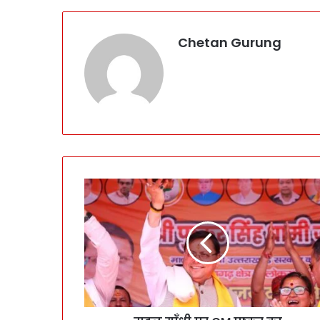
Chetan Gurung
रा
हु
ल
गाँ
धी
प
र
C
M