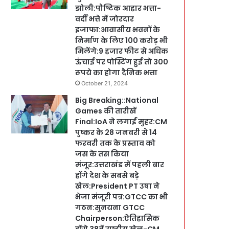
झोली:पौष्टिक आहार भत्ता-
वर्दी भत्ते में जोरदार
इजाफा:आवासीय भवनों के
निर्माण के लिए 100 करोड़ भी
मिलेंगे:9 हजार फीट से अधिक
ऊंचाई पर पोस्टिंग हुई तो 300
रूपये का होगा दैनिक भत्ता
October 21, 2024
Big Breaking::National
Games की तारीखें
Final:IoA ने लगाईं मुहर:CM
पुष्कर के 28 जनवरी से 14
फरवरी तक के प्रस्ताव को
जस के तस किया
मंजूर:उत्तराखंड में पहली बार
होंगे देश के सबसे बड़े
खेल:President PT उषा ने
भेजा मंजूरी पत्र:GTCC का भी
गठन:सुनयना GTCC
Chairperson:ऐतिहासिक
होंगे 38वें राष्ट्रीय खेल-CM