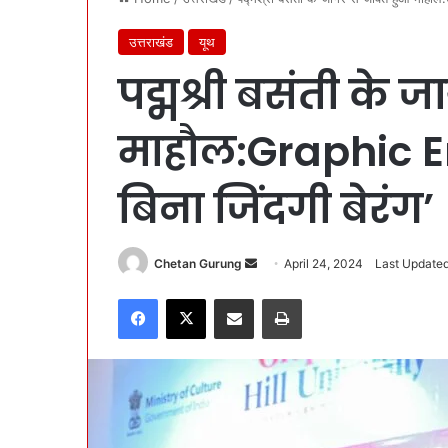
उत्तराखंड
यूथ
पद्मश्री बसंती के 
माहौल:Graphic Er
बिना जिंदगी बेरंग’
Chetan Gurung
S
April 24, 2024
Last Updated
e
Facebook
X
Share via Email
Print
n
d
a
n
e
m