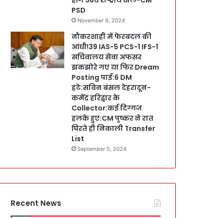
PSD
November 6, 2024
नौकरशाही में फेरबदल की
आंधी!39 IAS-5 PCS-1 IFS-1
सचिवालय सेवा अफसर
झकझोरे गए या फिर Dream
Posting पाई:6 DM
हटे:सविन बंसल देहरादून-
कर्मेंद्र हरिद्वार के
Collector:कई दिग्गज
हलके हुए:CM पुष्कर ने रात
घिरते ही निकाली Transfer
List
September 5, 2024
Recent News