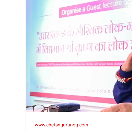
a
i
l
www.chetangurungg.com