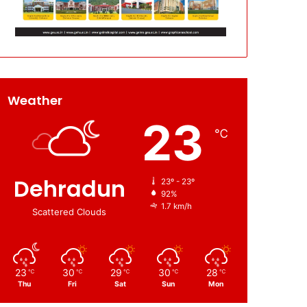
Weather
23
℃
Dehradun
23º - 23º
92%
1.7 km/h
Scattered Clouds
23
30
29
30
28
℃
℃
℃
℃
℃
Thu
Fri
Sat
Sun
Mon