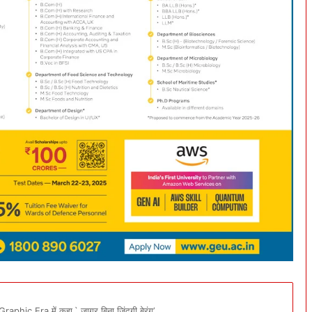
Graphic Era में कहा,` जागर बिना जिंदगी बेरंग’