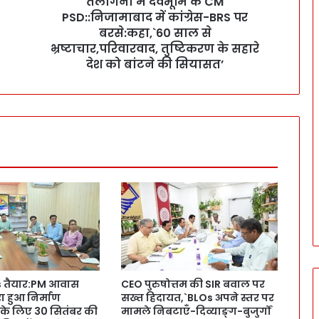
तेलांगना में देवभूमि के CM
के
PSD::निजामाबाद में कांग्रेस-BRS पर
C
M
बरसे:कहा,`60 साल से
P
भ्रष्टाचार,परिवारवाद, तुष्टिकरण के सहारे
S
देश को बांटने की सियासत’
D
:
:
नि
जा
मा
बा
द
में
कां
ग्रे
स
-
B
s तैयार:PM आवास
CEO पुरुषोत्तम की SIR बवाल पर
R
रा हुआ निर्माण
सख्त हिदायत,`BLOs अपने स्तर पर
S
ए के लिए 30 सितंबर की
मामले निबटाएँ-दिव्याङ्ग-बुजुर्गों
प