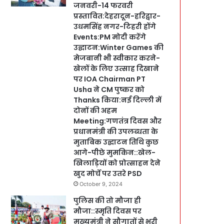
जनवरी-14 फरवरी
प्रस्तावित:देहरादून-हरिद्वार-
उधमसिंह नगर-टिहरी होंगे
Events:PM मोदी करेंगे
उद्घाटन:Winter Games की
मेजबानी भी स्वीकार करने-
खेलों के लिए उत्साह दिखाने
पर IOA Chairman PT
Usha ने CM पुष्कर को
Thanks किया:नई दिल्ली में
दोनों की अहम
Meeting:गणतंत्र दिवस और
प्रधानमंत्री की उपलब्धता के
मुताबिक उद्घाटन तिथि कुछ
आगे-पीछे मुमकिन::खेल-
खिलाड़ियों को प्रोत्साहन देने
खुद मोर्चे पर उतरे PSD
October 9, 2024
पुलिस की तो मौजा ही
मौजा::स्मृति दिवस पर
मुख्यमंत्री ने सौगातों से भरी