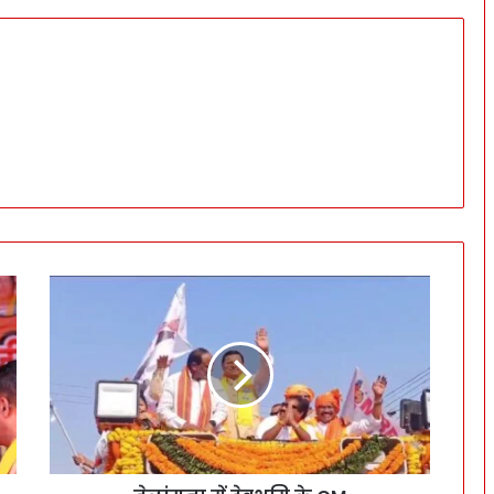
ते
लां
ग
ना
में
दे
व
भू
मि